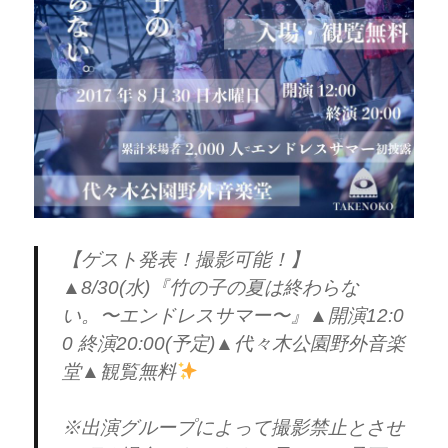
【ゲスト発表！撮影可能！】
▲8/30(水)『竹の子の夏は終わらな
い。〜エンドレスサマー〜』▲開演12:0
0 終演20:00(予定)▲代々木公園野外音楽
堂▲観覧無料
※出演グループによって撮影禁止とさせ