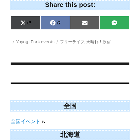
Share this post:
Share
Share
Share
Share
X
F
E
S
on
on
on
on
(
a
m
M
T
c
a
S
w
e
i
Posted
Categories
Tags
Yoyogi Park events
フリーライブ
,
天晴れ！原宿
i
b
l
on
t
o
t
o
e
k
r
)
Post
navigation
全国
全国イベント
北海道