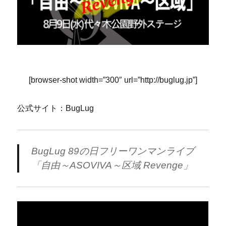
[browser-shot width=”300″ url=”http://buglug.jp”]
公式サイト：BugLug
BugLug 89の日フリーワンマンライブ
「自由～ASOVIVA～区域 Revenge」