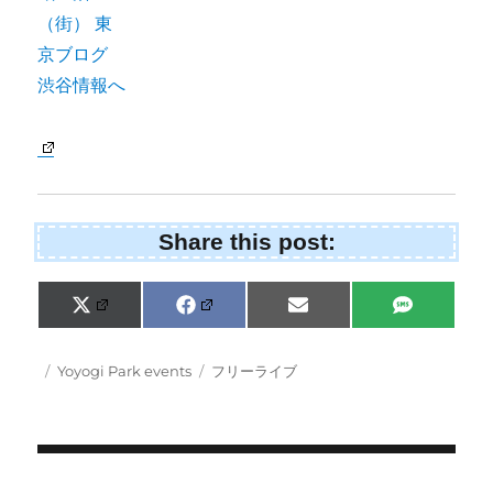
Share this post:
Share
Share
Share
Share
X
F
E
S
on
on
on
on
(
a
m
M
T
c
a
S
w
e
i
Posted
Categories
Tags
Yoyogi Park events
フリーライブ
i
b
l
on
t
o
t
o
e
k
r
)
Post