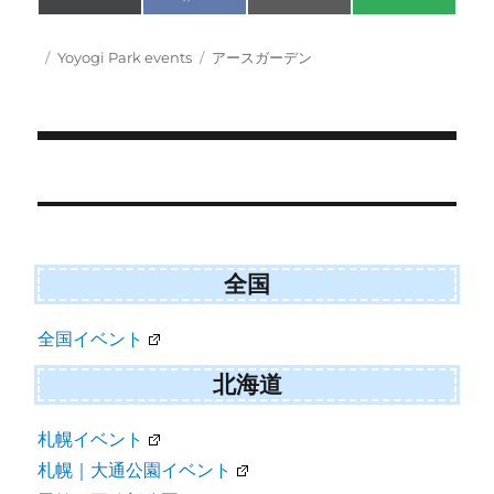
on
on
on
on
(
a
m
M
T
c
a
S
w
e
i
Posted
Categories
Tags
Yoyogi Park events
アースガーデン
i
b
l
on
t
o
t
o
e
k
r
)
Post
navigation
全国
全国イベント
北海道
札幌イベント
札幌｜大通公園イベント