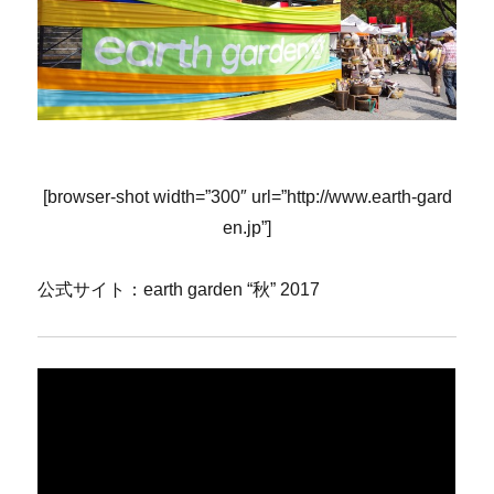
[browser-shot width=”300″ url=”http://www.earth-gard
en.jp”]
公式サイト：earth garden “秋” 2017