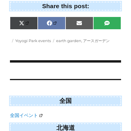
Share this post:
Share
Share
Share
Share
X
F
E
S
on
on
on
on
(
a
m
M
T
c
a
S
w
e
i
Posted
Categories
Tags
Yoyogi Park events
earth garden
,
アースガーデン
i
b
l
on
t
o
t
o
e
k
r
)
Post
navigation
全国
全国イベント
北海道