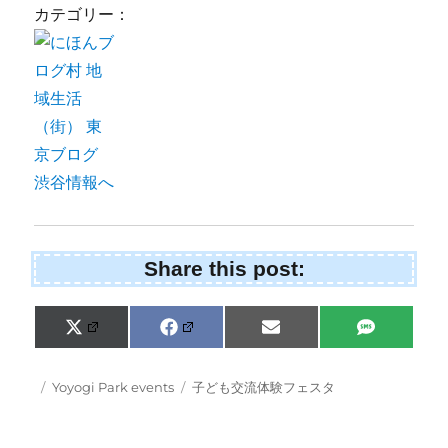
カテゴリー：
Share this post:
Share
Share
Share
Share
X
F
E
S
on
on
on
on
(
a
m
M
T
c
a
S
w
e
i
Posted
Categories
Tags
Yoyogi Park events
子ども交流体験フェスタ
i
b
l
on
t
o
t
o
e
k