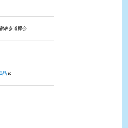
宿表参道欅会
0品