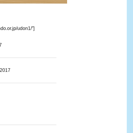
do.or.jp/udon1/”]
7
017