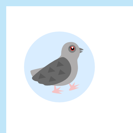
Looking for events at Yoyogi Park? Find upcoming festivals, fl
Yoyogi Park Event & Fest