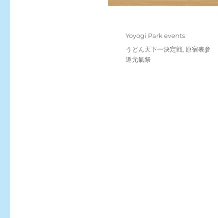
Posted
Categories
Yoyogi Park events
on
Tags
うどん天下一決定戦
,
原宿表参
道元氣祭