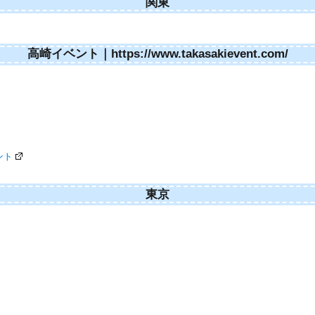
関東
高崎イベント｜https://www.takasakievent.com/
ント
東京