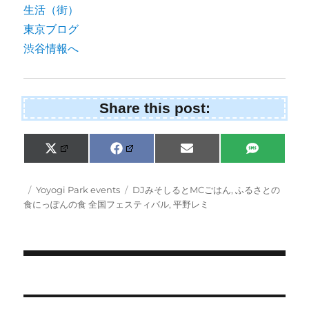
Share this post:
Share
Share
Share
Share
X
F
E
S
on
on
on
on
(
a
m
M
T
c
a
S
w
e
i
Posted
Categories
Tags
Yoyogi Park events
DJみそしるとMCごはん
,
ふるさとの
i
b
l
on
食にっぽんの食 全国フェスティバル
,
平野レミ
t
o
t
o
e
k
r
)
Post
navigation