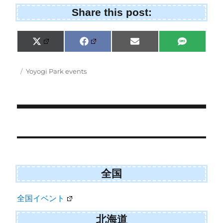
Share this post:
Share
Share
Share
Share
X
F
E
S
on
on
on
on
(
a
m
M
T
c
a
S
w
e
i
Posted
Categories
Yoyogi Park events
i
b
l
on
t
o
t
o
e
k
r
)
Post
navigation
全国
全国イベント
北海道