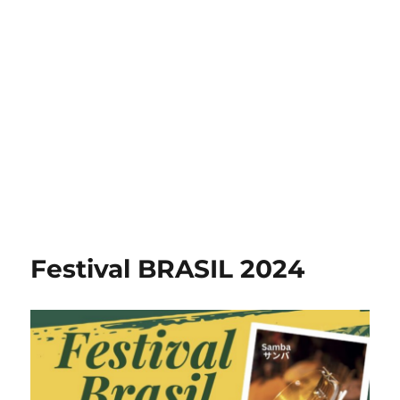
Festival BRASIL 2024