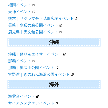
福岡イベント
天神イベント
熊本｜サクラマチ・花畑広場イベント
長崎｜水辺の森公園イベント
鹿児島｜天文館公園イベント
沖縄
沖縄｜祭り＆エイサーイベント
那覇イベント
那覇｜奥武山公園イベント
宜野湾｜ぎのわん海浜公園イベント
海外
海雲台イベント
サイアムスクエアイベント