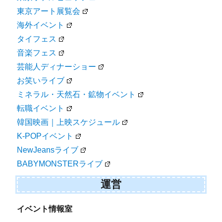
東京アート展覧会
海外イベント
タイフェス
音楽フェス
芸能人ディナーショー
お笑いライブ
ミネラル・天然石・鉱物イベント
転職イベント
韓国映画｜上映スケジュール
K-POPイベント
NewJeansライブ
BABYMONSTERライブ
運営
イベント情報室