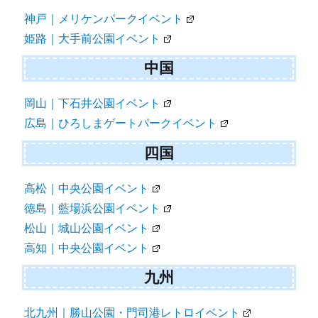
神戸｜メリケンパークイベント
姫路｜大手前公園イベント
中国
岡山｜下石井公園イベント
広島｜ひろしまゲートパークイベント
四国
高松｜中央公園イベント
徳島｜藍場浜公園イベント
松山｜城山公園イベント
高知｜中央公園イベント
九州
北九州｜勝山公園・門司港レトロイベント