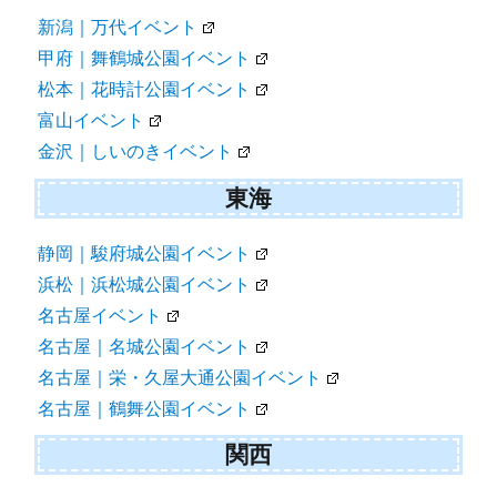
新潟｜万代イベント
甲府｜舞鶴城公園イベント
松本｜花時計公園イベント
富山イベント
金沢｜しいのきイベント
東海
静岡｜駿府城公園イベント
浜松｜浜松城公園イベント
名古屋イベント
名古屋｜名城公園イベント
名古屋｜栄・久屋大通公園イベント
名古屋｜鶴舞公園イベント
関西