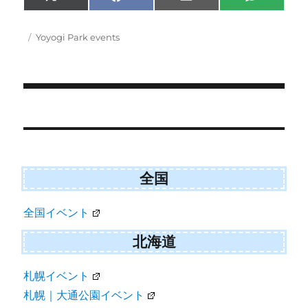
Share
Share
Share
Share
X
F
E
S
on
on
on
on
(
a
m
M
T
c
a
S
w
e
i
Posted
Categories
Yoyogi Park events
i
b
l
on
t
o
t
o
e
k
r
)
Post
navigation
全国
全国イベント
北海道
札幌イベント
札幌｜大通公園イベント