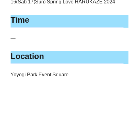
16(Sat) 17(Sun) Spring Love HARUKAZE 2024
Time
—
Location
Yoyogi Park Event Square