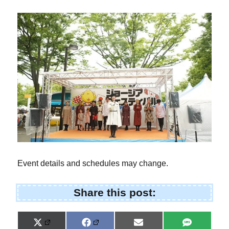
Event details and schedules may change.
Share this post:
Share
Share
Share
Share
X
F
E
S