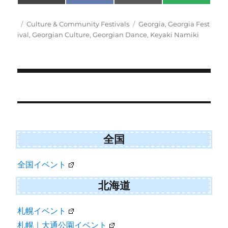
on
on
on
on
(
a
m
M
T
c
a
S
w
e
i
Posted
Categories
Tags
Culture & Community Festivals
Georgia
,
Georgia Fest
i
b
l
on
ival
,
Georgian Culture
,
Georgian Dance
,
Keyaki Namiki
t
o
t
o
e
k
r
)
Post
navigation
全国
全国イベント
北海道
札幌イベント
札幌｜大通公園イベント