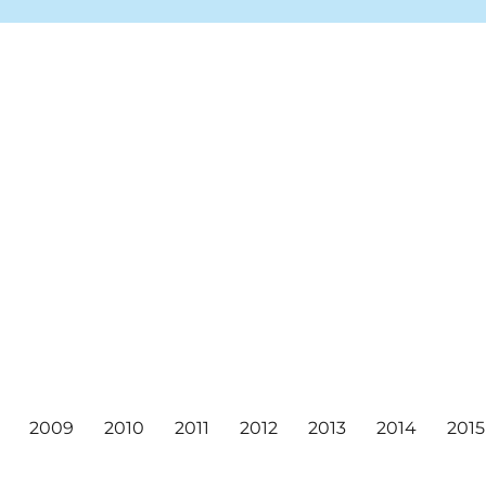
ea markets, and concerts!
ival
2009
2010
2011
2012
2013
2014
2015