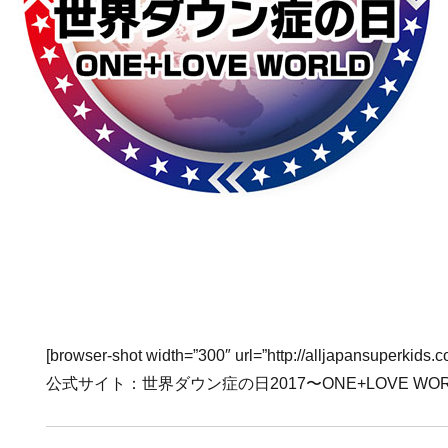
[browser-shot width=”300″ url=”http://alljapansuperkids.c
公式サイト：世界ダウン症の日2017〜ONE+LOVE WOR