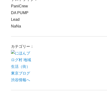
PaniCrew
DA PUMP
Lead
NaNa
カテゴリー：