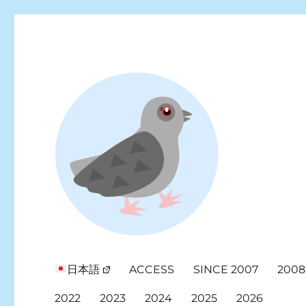
Looking for events at Yoyogi Park? Find upcoming festivals, fl
Yoyogi Park Event & Fest
日本語
ACCESS
SINCE 2007
2008
2022
2023
2024
2025
2026