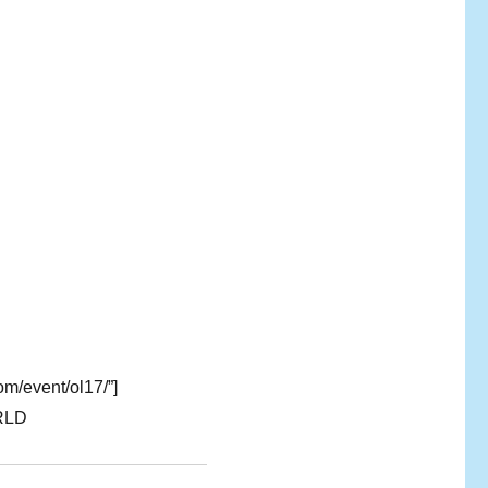
om/event/ol17/”]
LD