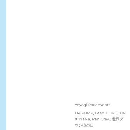
Posted
Categories
Yoyogi Park events
on
Tags
DA PUMP
,
Lead
,
LOVE JUN
X
,
NaNa
,
PaniCrew
,
世界ダ
ウン症の日