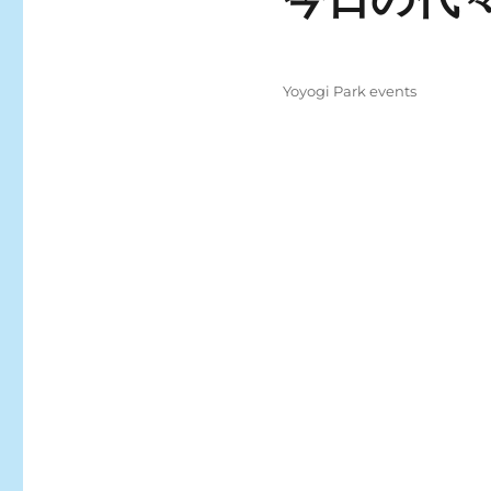
Posted
Categories
Yoyogi Park events
on