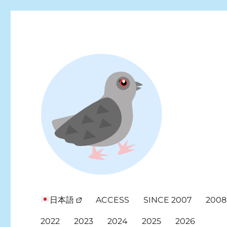
Looking for events at Yoyogi Park? Find upcoming festivals, fl
Yoyogi Park Event & Fest
日本語
ACCESS
SINCE 2007
2008
2022
2023
2024
2025
2026