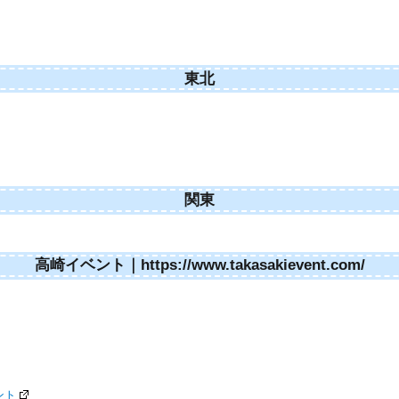
東北
関東
高崎イベント｜https://www.takasakievent.com/
ント