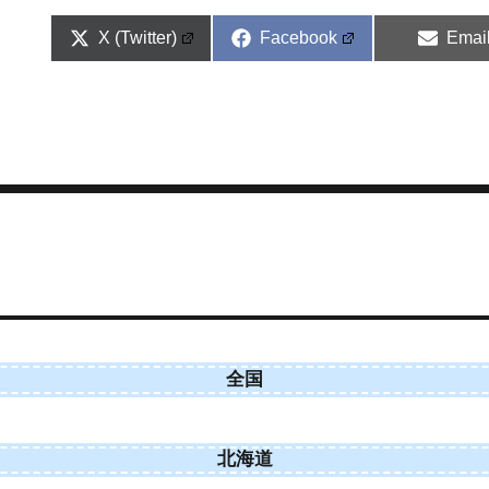
Share
Share
Shar
X (Twitter)
Facebook
Emai
on
on
on
全国
北海道