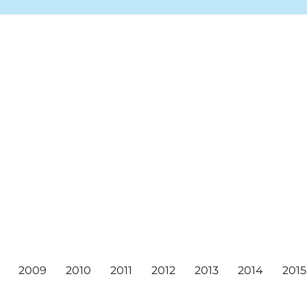
ea markets, and concerts!
ival
2009
2010
2011
2012
2013
2014
2015