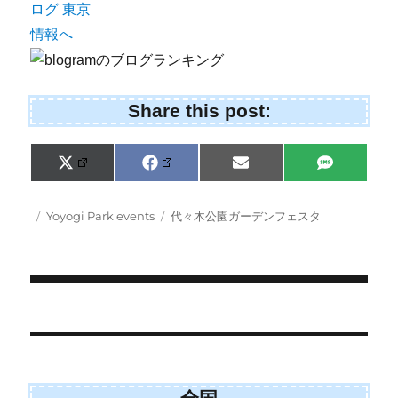
Share this post:
Share
Share
Share
Share
X
F
E
S
on
on
on
on
(
a
m
M
T
c
a
S
w
e
i
Posted
Categories
Tags
Yoyogi Park events
代々木公園ガーデンフェスタ
i
b
l
on
t
o
t
o
e
k
r
)
Post
navigation