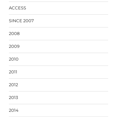
ACCESS
SINCE 2007
2008
2009
2010
2011
2012
2013
2014