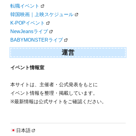
転職イベント
韓国映画｜上映スケジュール
K-POPイベント
NewJeansライブ
BABYMONSTERライブ
運営
イベント情報室
本サイトは、主催者・公式発表をもとに
イベント情報を整理・掲載しています。
※最新情報は公式サイトをご確認ください。
日本語