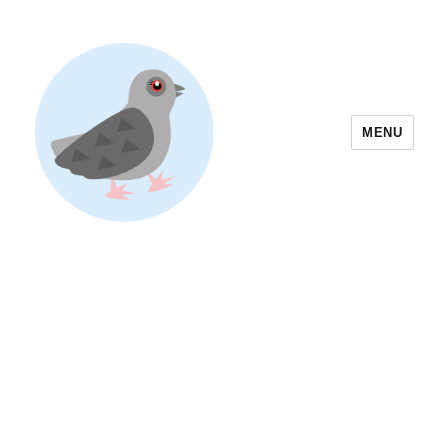
MENU
Yoyogi Park Event & Festival