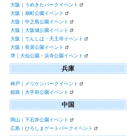
大阪｜うめきたパークイベント
大阪｜扇町公園イベント
大阪｜中之島公園イベント
大阪｜大阪城公園イベント
大阪｜てんしば・天王寺イベント
大阪｜長居公園イベント
堺｜大仙公園・浜寺公園イベント
兵庫
神戸｜メリケンパークイベント
姫路｜大手前公園イベント
中国
岡山｜下石井公園イベント
広島｜ひろしまゲートパークイベント