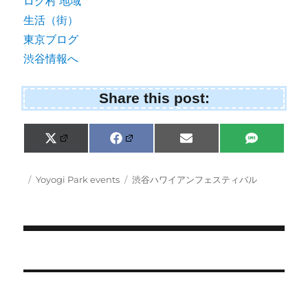
Share this post:
Share
Share
Share
Share
X
F
E
S
on
on
on
on
(
a
m
M
T
c
a
S
w
e
i
Posted
Categories
Tags
Yoyogi Park events
渋谷ハワイアンフェスティバル
i
b
l
on
t
o
t
o
e
k
r
)
Post
navigation