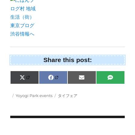
Share this post:
Share
Share
Share
Share
X
F
E
S
on
on
on
on
(
a
m
M
T
c
a
S
w
e
i
Posted
Categories
Tags
Yoyogi Park events
タイフェア
i
b
l
on
t
o
t
o
e
k
r
)
Post