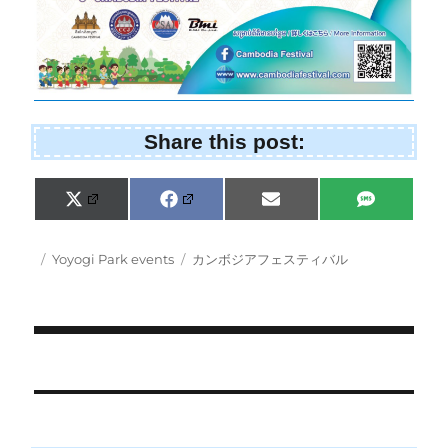
Share this post:
Share
Share
Share
Share
X
F
E
S
on
on
on
on
(
a
m
M
T
c
a
S
w
e
i
Posted
Categories
Tags
Yoyogi Park events
カンボジアフェスティバル
i
b
l
on
t
o
t
o
e
k
r
)
Post
navigation