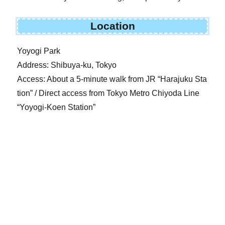
Location
Yoyogi Park
Address: Shibuya-ku, Tokyo
Access: About a 5-minute walk from JR “Harajuku Sta
tion” / Direct access from Tokyo Metro Chiyoda Line
“Yoyogi-Koen Station”