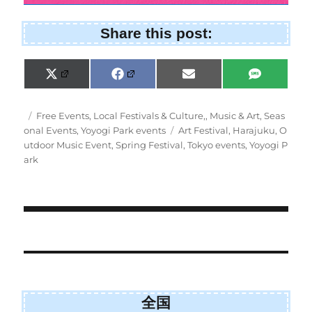
Share this post:
Share
Share
Share
Share
X
F
E
S
on
on
on
on
(
a
m
M
T
c
a
S
w
e
i
Posted
Categories
Free Events
,
Local Festivals & Culture,
,
Music & Art
,
Seas
i
b
l
on
Tags
onal Events
,
Yoyogi Park events
Art Festival
,
Harajuku
,
O
t
o
utdoor Music Event
,
Spring Festival
,
Tokyo events
,
Yoyogi P
t
o
e
k
ark
r
)
Post
navigation
全国