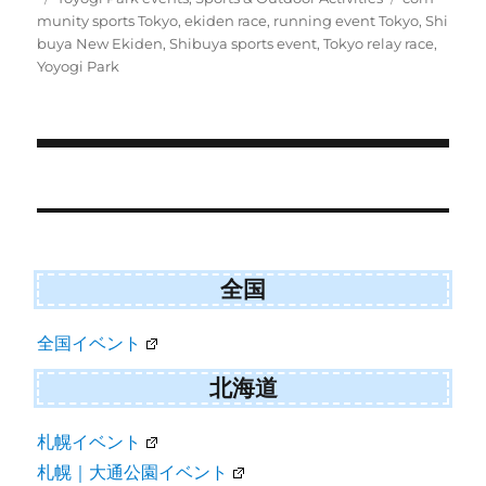
i
b
l
on
munity sports Tokyo
,
ekiden race
,
running event Tokyo
,
Shi
t
o
buya New Ekiden
,
Shibuya sports event
,
Tokyo relay race
,
t
o
e
k
Yoyogi Park
r
)
Post
navigation
全国
全国イベント
北海道
札幌イベント
札幌｜大通公園イベント